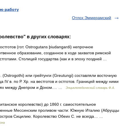
ю работу
Отлох Эммерамский
ролевство" в других словарях:
стготов (гот. Ostrogutans þiudangardi) непрочное
венное образование, созданное в ходе захватов римской
стготами. Столицей государтва (как и в эпоху поздней …
 (Ostrogothi) или грейтунги (Greutungi) составляли восточную
а IV в. по Р. Хр. на вестготов и остготов. Границей между ними
степях между Днепром и Доном.… …
Энциклопедический словарь Ф.А.
танское королевство) до 1860 г. самостоятельное
еленные Мессинским проливом части: Южную Италию (Абруццы
и остров Сицилию. Королевство Обеих С. не всегда… …
рона