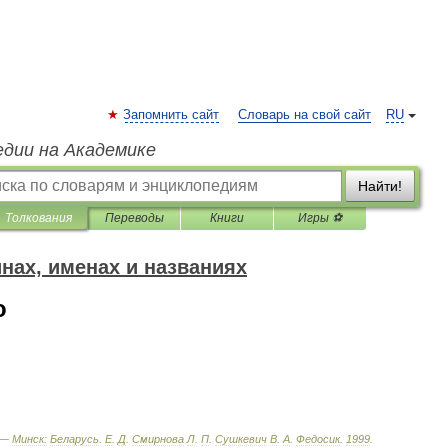
Запомнить сайт
Словарь на свой сайт
RU
едии на Академике
Найти!
Толкования
Переводы
Книги
Игры ⚽
нах, именах и названиях
о
 —
Минск:
Беларусь
.
Е
.
Д
.
Смирнова
Л
.
П
.
Сушкевич
В
.
А
.
Федосик
.
1999
.