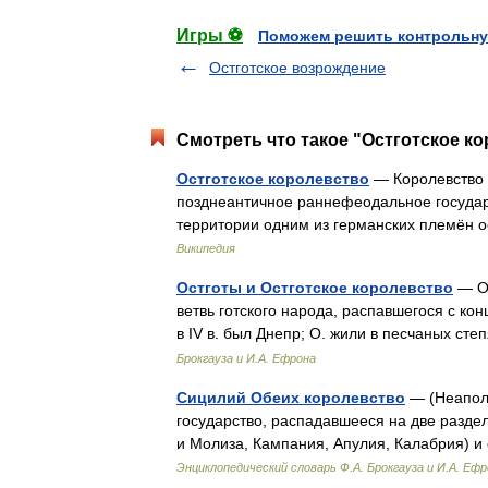
Игры ⚽
Поможем решить контрольну
Остготское возрождение
Смотреть что такое "Остготское ко
Остготское королевство
— Королевство о
позднеантичное раннефеодальное государт
территории одним из германских племён о
Википедия
Остготы и Остготское королевство
— О.
ветвь готского народа, распавшегося с конц
в IV в. был Днепр; О. жили в песчаных 
Брокгауза и И.А. Ефрона
Сицилий Обеих королевство
— (Неаполи
государство, распадавшееся на две разд
и Молиза, Кампания, Апулия, Калабрия) 
Энциклопедический словарь Ф.А. Брокгауза и И.А. Еф