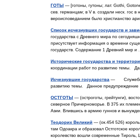
ГОТЫ
— [готоны, гутоны; лат. Gothi, Goton
сев. германцам; в V в. создали неск. гос 
вероисповеданием было христианство а
Список исчезнувших государств и зав
государства с Древнего мира по сегодняшн
присутствует информация о времени суще
государств. Содержание 1 Древний мир 
Исторические государства и территор
координации работ по развитию темы. Д
Исчезнувшие государства
— Служебный 
развитию темы. Данное предупреждение
ОСТГОТЫ
— (остроготы, грейтунги), восто
северное Причерноморье. В 375 их племе
Азии. Влившись в армию гуннов и вынужд
Теодорих Великий
— (ок.454 526) король 
там Одоакра и образовал Остготское корол
королевство вошли современные Тироль,