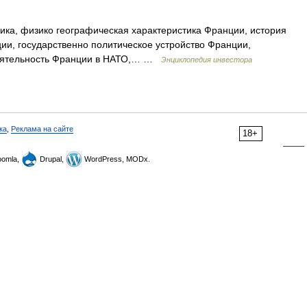
ика, физико географическая характеристика Франции, история
и, государственно политическое устройство Франции,
деятельность Франции в НАТО,… …
Энциклопедия инвестора
ка
,
Реклама на сайте
18+
omla,
Drupal,
WordPress, MODx.