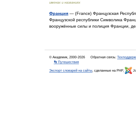
именах и названиях
Франция
— (France) Французская Республ
Французской республики Символика Франци
вооружённые силы и полиция Франции, 
© Академик, 2000-2026
Обратная связь:
Техподдерж
👣 Путешествия
Экспорт словарей на сайты
, сделанные на PHP,
Jo