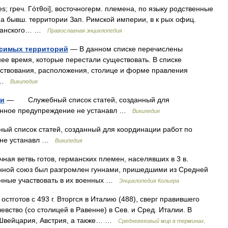
es; греч. Γότθοi], восточногерм. племена, по языку родственные
в на бывш. территории Зап. Римской империи, в к рых офиц.
рианского… …
Православная энциклопедия
исимых территорий
— В данном списке перечислены
ее время, которые перестали существовать. В списке
ствования, расположения, столице и форме правления
и …
Википедия
ии
— Служебный список статей, созданный для
анное предупреждение не устанавл …
Википедия
список статей, созданный для координации работ по
 не устанавл …
Википедия
чная ветвь готов, германских племен, населявших в 3 в.
нной союз был разгромлен гуннами, пришедшими из Средней
енные участвовать в их военных …
Энциклопедия Кольера
остготов с 493 г. Вторгся в Италию (488), сверг правившего
евство (со столицей в Равенне) в Сев. и Сред. Италии. В
 Швейцария, Австрия, а также… …
Средневековый мир в терминах,