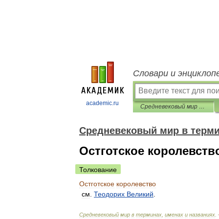
Словари и энциклоп
academic.ru
Средневековый мир в терминах, именах и названиях
Средневековый мир в терми
Остготское королевств
Толкование
Остготское
королевство
см
.
Теодорих
Великий
.
Средневековый
мир
в
терминах
,
именах
и
названиях
.